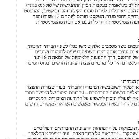
ת לב בינלאומית בעקבות ניסיון ההתנקשות של סולאנס באנדי
 הפטריארכלית. למרות סגנונו הקיצוני והפרובוקטיבי, המניפסט
מעלה שאלות מהותיות על מבני כוח חברתיים ויחסי מגדר. הטקסט תורגם ליותר מ-13 שפות והפך
ה הפמיניסטית הרדיקלית, גם אם רבות מהפמיניסטיות
ימים כיצד מסמכים אלה שימשו ככלי לשינוי חברתי ותרבותי.
ם עיצבו אותה ויצרו תשתית רעיונית לתנועות ושינויים
חברתיים משמעותיים. החל מההומניזם של הרנסנס, דרך התנועות הלאומיות של המאה ה-19 ועד
בקים החברתיים של המאה ה-20, המנשרים היוו כלי מרכזי בהפצת רעיונות חדשים ובגיוס תמיכה
המודרני
תפקיד חשוב בשיח הציבורי והחברתי. בעוד שצורות ההפצה
ראליים ברשתות החברתיות – עקרונות היסוד של המנשר נותרו
אה לפעולה וניסיון להשפיע על התודעה הציבורית. המנשרים
ים להדהד בשיח העכשווי ומשמשים השראה למנשרים חדשים
ת עמוקות על התפתחות הרעיונות החברתיים והפוליטיים
שנסקרו – מ"הנאום על כבוד האדם" ועד "מניפסט החלאה" –