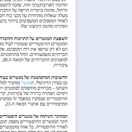
החיבור הפרובוקטיבי הזה, שזכה לתשומ
וורהול, מהווה ביקורת חריפה על החברה
לאחד המסמכים המשפיעים ביותר בתנוע
הסתייגו מהטון הקיצוני שלו.
השפעת המנשרים על התרבות והחברה
המנשרים ההיסטוריים שנסקרו לעיל מדג
הם לא רק שיקפו את רוח תקופתם, אלא ג
למא
ציבורית.
החשיבות המתמשכת של מנשרים בעידן 
גם בעידן הדיגיטלי, ה
מנשר
ממשיך למלא 
השתנו – מכרוזים מודפסים לפוסטים וי
דומים: הצהרה ברורה של עקרונות, קרי
ההיסטוריים שנסקרו במאמר זה ממשיכ
המתמודדים עם אתגרי המאה ה-21.
המחקר והניתוח של מנשרים היסטוריים
חקר המנשרים ההיסטוריים מספק תובנו
לאורך ההיסטוריה. כל אחד מהמנשרים 