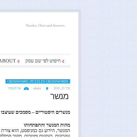
Puzzles, Clues and Answers
חיפוש לפי שם עסק
ABOUT
CROSSWORD | PUZZLES CROSSWORDS
פבר 25, 2019
admin
אין תגובות
מנשר
מנשרים היסטוריים – מסמכים שעיצבו 
מהות המנשר והתפתחותו
המנשר, הידוע גם כמניפסט, הוא צורת