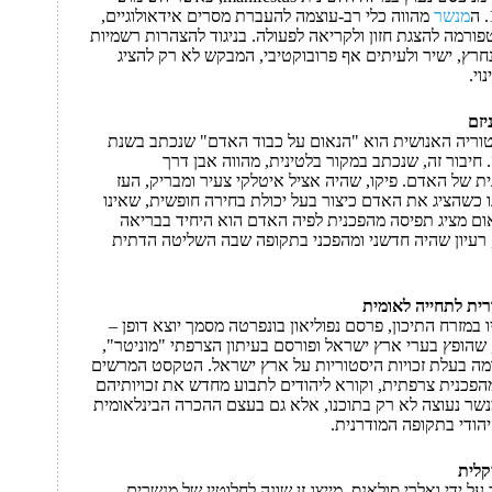
מנשר
מהווה כלי רב-עוצמה להעברת מסרים אידאולוגיים,
ורמה להצגת חזון ולקריאה לפעולה. בניגוד להצהרות רשמיות
נחרץ, ישיר ולעיתים אף פרובוקטיבי, המבקש לא רק להציג
וי.
יזם
וריה האנושית הוא "הנאום על כבוד האדם" שנכתב בשנת
דולה. חיבור זה, שנכתב במקור בלטינית, מהווה אבן דרך
 של האדם. פיקו, שהיה אציל איטלקי צעיר ומבריק, העז
 כשהציג את האדם כיצור בעל יכולת בחירה חופשית, שאינו
ום מציג תפיסה מהפכנית לפיה האדם הוא היחיד בבריאה
, רעיון שהיה חדשני ומהפכני בתקופה שבה השליטה הדתית
רית לתחייה לאומית
 כיבושיו במזרח התיכון, פרסם נפוליאון בונפרטה מסמך יוצא דופן –
שהופץ בערי ארץ ישראל ופורסם בעיתון הצרפתי "מוניטר",
 אומה בעלת זכויות היסטוריות על ארץ ישראל. הטקסט המרשים
פכנית צרפתית, וקורא ליהודים לתבוע מחדש את זכויותיהם
נשר נעוצה לא רק בתוכנו, אלא גם בעצם ההכרה הבינלאומית
הודי בתקופה המודרנית.
קלית
אה" משנת 1967, שנכתב על ידי ואלרי סולאנס, מייצג זן שונה לחלוטין של מנשרים.