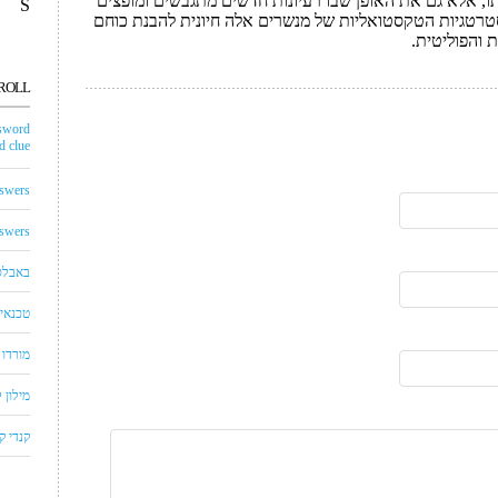
, אלא גם את האופן שבו רעיונות חדשים מתגבשים ומופצים
S
רטגיות הטקסטואליות של מנשרים אלה חיונית להבנת כוחם
והפוליטית.
ROLL
sword
 clue
swers
swers
באבלס
טכנאי 
מורדו
מילון
קנדי 