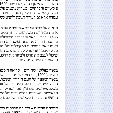
המתועד הראשון בה מופיע בשנת 1620. ה
פוליטיים וחברתיים, כשהוא משמש פלטפ
רגילות, המנשר מתאפיין בסגנון כתיבה 
עמדה אלא גם לעורר תגובה ולהניע לשינ
הנאום על כבוד האדם – מניפסט ההומנ
אחד המנשרים המשפיעים ביותר בהיסט
1486 על ידי ג'ובאני פיקו דלה מירנ
בהתפתחות ההומניזם והתפיסה המודרנית
לאתגר את התפיסות המקובלות של זמנו
כבול למעמד או לגורל קבוע מראש. הנא
שיכול לעצב את גורלו ולבחור את דרכו
והמעמדית הייתה מוחלטת.
מנשר נפוליאון ליהודים – קריאה היסטו
באפריל 1799, בעיצומו של מסע
מנשר המופנה אל העם היהודי. המנשר, 
היווה פנייה ייחודית לעם היהודי כאל
משלב ציטוטים מהתנ"ך עם רטוריקה מה
הלאומיות. חשיבותו ההיסטורית של המ
הראשונה בזכויות הלאומיות של העם הי
מניפסט החלאה – ביקורת חברתית רדי
"מניפסט החל