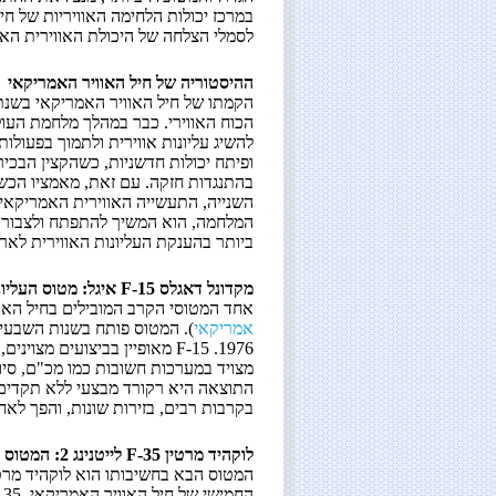
במרכז יכולות הלחימה האוויריות של חי
לסמלי הצלחה של היכולת האווירית הא
ההיסטוריה של חיל האוויר האמריקאי
הכוח האווירי. כבר במהלך מלחמת העול
להשיג עליונות אווירית ולתמוך בפעולות
ופיתח יכולות חדשניות, כשהקצין הבכיר
בהתנגדות חזקה. עם זאת, מאמציו הכ
השנייה, התעשייה האווירית האמריקאית
המלחמה, הוא המשיך להתפתח ולצבור י
ביותר בהענקת העליונות האווירית לאר
מקדונל דאגלס F-15 איגל: מטוס העליונות האווירית
אחד המטוסי הקרב המובילים בחיל האוויר הא
אמריקאי
). המטוס פותח בשנות השבעים 
1976. F-15 מאופיין בביצועים 
מצויד במערכות חשובות כמו מכ"ם, סיוע
בקרבות רבים, בזירות שונות, והפך לא
לוקהיד מרטין F-35 לייטנינג 2: המטוס החמקני של החיל
המטוס הבא בחשיבותו הוא לוקהיד מרטין F-35 לייטנינ