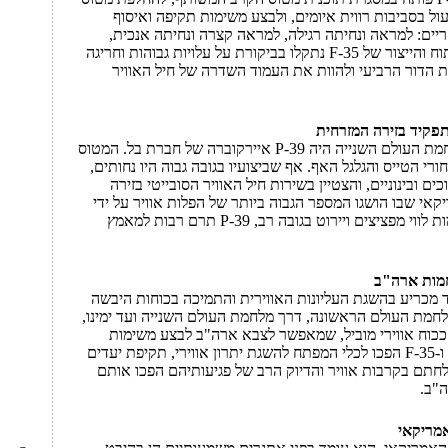
ל בסביבות רווית איומים, ולבצע משימות תקיפה ואיסוף
ריים: למראה ונחיתה רגילה, למראה קצרה ונחיתה אנכית,
ולפעולה מנושאות מטוסים. אם כי הפיתוח והייצור של F-35 נתקלו בביקורת על עלויות גבוהות וחריגה
ת הדור הרביעי ולהוות את העמוד השדרה של חיל האוויר
אחד ממטוסי הקרב המשמעותיים במלחמת העולם השנייה היה P-39 איירקוברה של חברת בל. המטוס
ורי הטייס והגלגל האף. אף שביצועיו בגובה גבוה היו נחותים,
 ובינוניים, והצטיין בשירות חיל האוויר הסובייטי בזירה
רב האמריקאי שבו הושגו המספר הגבוה ביותר של הפלות אוויר על ידי
הסובייטים. למרות שלא התאים למשימות לווי מפציצים ויירוט בגובה רב, P-39 תרם רבות למאמץ
מות ארה"ב
מכריע בהשגת העליונות האווירית והתמיכה בכוחות היבשה
חמת העולם הראשונה, דרך מלחמת העולם השנייה ועד ימינו,
ככוח אווירי מוביל, שמאפשר לצבא ארה"ב לבצע משימות
צבאיות במגוון זירות. מטוסים כמו F-15 ו-F-35 הפכו לכלי המפתח להשגת יתרון אווירי, תקיפת יעדים
חתם בקרבות אוויר והדיוק הרב של פגיעותיהם הפכו אותם
"ב.
אמריקאי