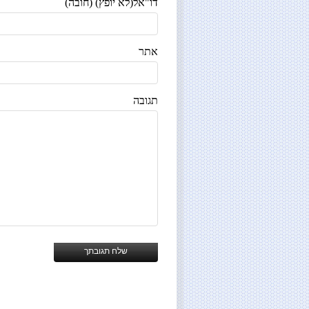
דו"אל(לא יופץ) (חובה)
אתר
תגובה