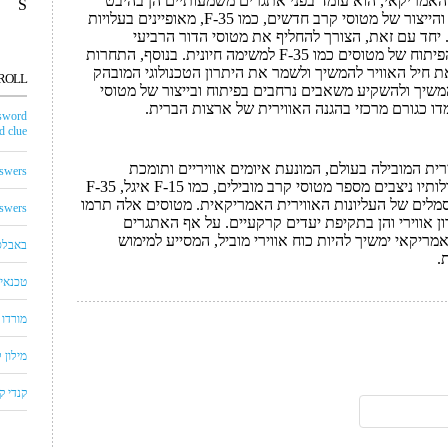
האמריקאי, הוא עומד בפני אתגרים משמעותיים הן בהיבט
S
הטכנולוגי והן בהיבט התקציבי. הפיתוח והייצור של מטוסי קרב חדשים, כמו F-35, מאופיינים בעלויות
 יחד עם זאת, הצורך להחליף את מטוסי הדור הרביעי
בטכנולוגיות מתקדמות יותר הופך את הפיתוח של מטוסים כמו F-35 למשימה חיונית. בנוסף, התחרות
 חיל האוויר להמשיך ולשמר את היתרון הטכנולוגי המובהק
ROLL
משיך ולהשקיע משאבים נרחבים בפיתוח ובייצור של מטוסי
 כגורם מרכזי בהגנה האווירית של ארצות הברית.
sword
 clue
רית המובילה בעולם, המונעת איומים אוויריים ותומכת
swers
בפעולות צבאיות של ארה"ב. במרכז יכולותיו ניצבים מספר מטוסי קרב מובילים, כמו F-15 איגל, F-35
ברה, שהפכו לסמלים של העליונות האווירית האמריקאית. מטוסים אלה תרמו
swers
 אווירי והן בתקיפת יעדים קרקעיים. על אף האתגרים
אמריקאי ימשיך להיות כוח אווירי מוביל, המסייע למימוש
באבלס
.
טכנאי 
מורדו
מילון
קנדי 