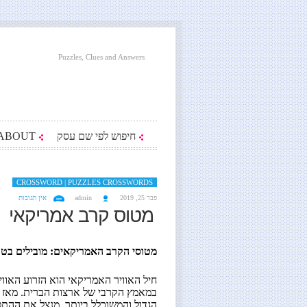
Puzzles, Clues and Answers
חיפוש לפי שם עסק
ABOUT
CROSSWORD | PUZZLES CROSSWORDS
פבר 25, 2019
admin
אין תגובות
מטוס קרב אמריקאי
מטוסי הקרב האמריקאים: מובילים בטכנ
חיל האוויר האמריקאי הוא הזרוע האווי
הגדול והמשוכלל ביותר, מנצל את ההתפ