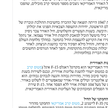
ל האוויר האמריקאי ניצבים מספר מטוסי קרב מובילים, שהפכו
מריקאית.
הקמתו של חיל האוויר האמריקאי בשנת 1947 הייתה תוצאה של ההכרה בחשיבות ההולכת וגוברת של
ם הראשונה, יחידות התעופה הצבאיות הפגינו את יכולתן
 היבשה. בשנות העשרים והשלושים, חיל האוויר צבר ניסיון
 בילי מיטשל הוביל למאבק להקמת חיל אוויר עצמאי, אך נתקל
שירו את הקרקע להעצמת החיל בהמשך. במהלך מלחמת העולם
 פרחה, והחיל מילא תפקיד מרכזי בהשגת הניצחון. לאחר
כולות טכנולוגיות מתקדמות, והפך לאחד הגורמים החשובים
צות הברית במלחמותיה.
מריקאי הוא מקדונל דאגלס F-15 איגל (
מטוס קרב
כמטוס ייעודי להשגת עליונות אווירית, ונכנס לשירות בשנת
מצוינים, כושר סיבוב מהיר, מהירות גבוהה והגעה לגבהים גבוהים. הוא
 אלקטרוני וטילים אוויר-אוויר שמאפשרים לו לשלוט באוויר.
התוצאה היא רקורד מבצעי ללא תקדים של מעל 104 הפלות אוויר ללא הפסד אחד. F-15 שירת
חד הסמלים המובהקים של העליונות האווירית האמריקאית.
ג 2,
מטוס קרב אמריקאי
החמקני מהדור
החמישי של חיל האוויר האמריקאי. F-35 פותח במסגרת תוכנית מטוס הקרב המשותף, להחלפת מטוסי