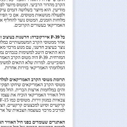
הקרב מהדור הרביעי. המטוס מיועד לפעו
מודיעין. הוא מיוצר בשלושה דגמים עיק
מלוחות הזמנים, המטוס נועד להחליף א
האמריקאי בעשורים הקרובים.
בל P-39 איירקוברה: חדשנות בעיצוב ותפקיד בזירה המזרחית
נוצר בעיצוב חדשני, עם מנוע מרכזי מאח
הוא התאים היטב למשימות בגבהים נמוכים
המזרחית. P-39 היה מטוס הק
המלחמתי האמריקאי בזירות אחרות.
תרומת מטוסי הקרב האמריקאים למלח
מטוסי הקרב האמריקאים שיחקו תפקיד 
והים במלחמות ארצות הברית. החל ממל
חיל האוויר האמריקאי הוכיח את עצמו 
קרקעיים וסיוע למבצעים קרקעיים. הצל
למרכיב מרכזי בעוצמה הצבאית של ארה
האתגרים שעומדים בפני חיל האוויר ה