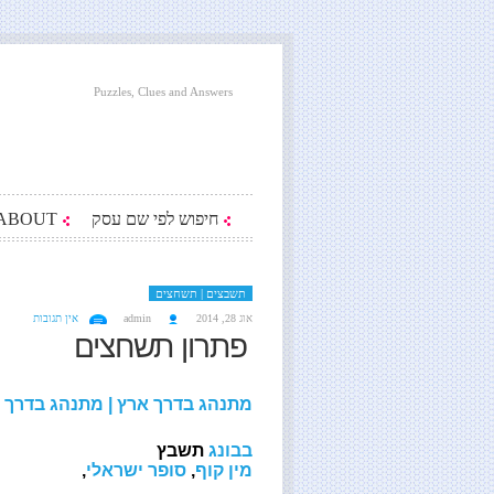
Puzzles, Clues and Answers
חיפוש לפי שם עסק
ABOUT
תשבצים | תשחצים
אוג 28, 2014
admin
אין תגובות
פתרון תשחצים
מתנהג בדרך ארץ | מתנהג בדרך 
בבונג
תשבץ
מין קוף
,
סופר ישראלי
,