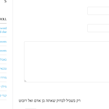
S
ROLL
sword
 clue
swers
swers
באבלס
טכנאי 
מורדו
מילון
קנדי 
רק בשביל לבדוק שאתה בן אדם ואל רובוט