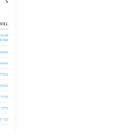
S
ROLL
sword
 clue
swers
swers
באבלס
טכנאי 
מורדו
מילון
קנדי 