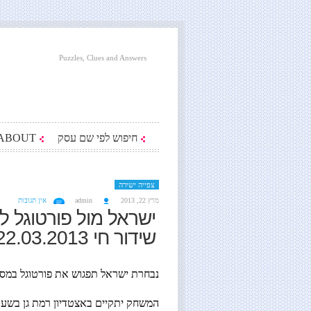
Puzzles, Clues and Answers
חיפוש לפי שם עסק
ABOUT
צפייה ישירה
מרץ 22, 2013
admin
אין תגובות
ישראל מול פורטוגל לצ
שידור חי 22.03.2013 בלעדי !!!!
נבחרת ישראל תפגוש את פורטוגל במסגרת 
המשחק יתקיים באצטדיון רמת גן בשעה 14:45 בצהי יום שי