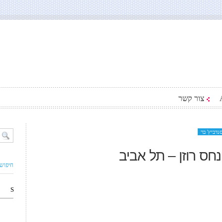
צור קשר
נדביץ' בר
חס רוזן – תל אביב
חיפוש
S