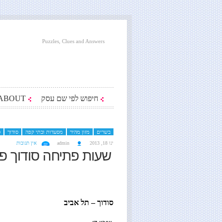
Puzzles, Clues and Answers
חיפוש לפי שם עסק
ABOUT
בשרים
מזון מהיר
מסעדות ובתי קפה
סודוך
ס
ינו 18, 2013
admin
אין תגובות
שעות פתיחה סודוך פנ
סודוך – תל אביב