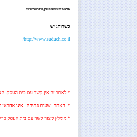
אמצעי תשלום: מזומן, כרטיס אשראי
כשרות: יש
http://www.suduch.co.il/
* לאתר זה אין קשר עם בית העסק. האת
* האתר "שעות פתיחה" אינו אחראי לג
* מומלץ ליצור קשר עם בית העסק כדי